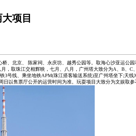
两大项目
、北京、 陈家祠、永庆坊、越秀公园等。取海心沙亚运公园
、八月，取珠江交相辉映，七月、八月，广州塔大致分为A、B、C
号线、乘坐地铁APM(珠江搭客输送系统)至广州塔坐下;天线米，国
0，周五至周日以售票厅公开的运营时间为准。玩耍项目大致分为文娱