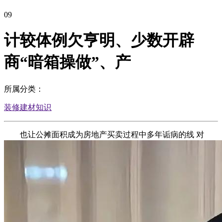
09
计较体例欠亨明、少数开辟
商“暗箱操做”、产
所属分类：
装修建材知识
也让公摊面积成为房地产买卖过程中多年诟病的线 对