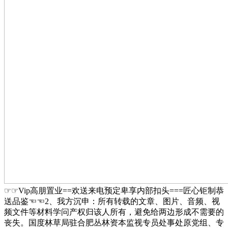
☞☞Vip高朋置业==欢送来电预定卑享内部扣头===匠心钜制恭
送品鉴☜☜2、我方沉申：所有转载的文章、图片、音频、视
频文件等材料学问产权归该人所有，避免给两边形成不需要的
丧失。国度林草局驻合肥丛林资本监视专员处事处原党组、专